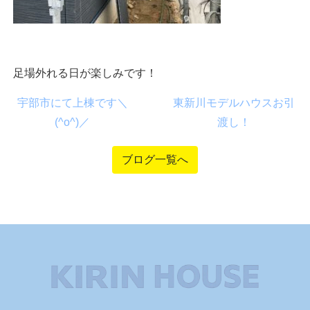
足場外れる日が楽しみです！
宇部市にて上棟です＼
東新川モデルハウスお引
(^o^)／
渡し！
ブログ一覧へ