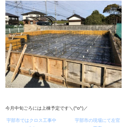
今月中旬ごろには上棟予定です＼(^o^)／
宇部市ではクロス工事中
宇部市の現場にて左官