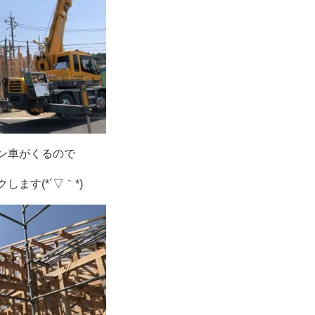
ン車がくるので
ます(*´▽｀*)