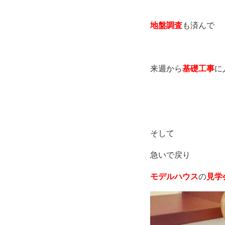
地盤調査
も済んで
来週から
基礎工事
に
そして
急いで戻り
モデルハウス
の
見学