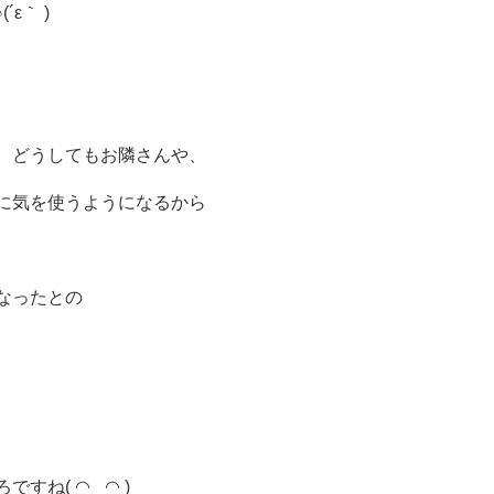
ε｀ )
、どうしてもお隣さんや、
たに気を使うようになるから
なったとの
ですね( ◠‿◠ )