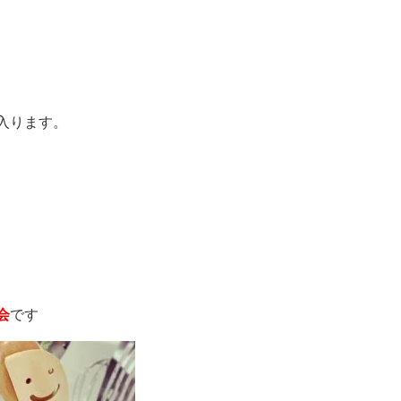
入ります。
会
です