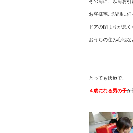
その前に、以前お引
お客様宅ご訪問に伺
ドアの閉まりが悪く
おうちの住み心地な
とっても快適で、
４歳になる男の子
が