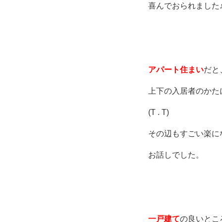
喜んでおられました♪(´
アパート住まい
だと
上下の入居者のか
(T . T)
その辺もすごい楽に
お話しでした。
一戸建て
の良いところ