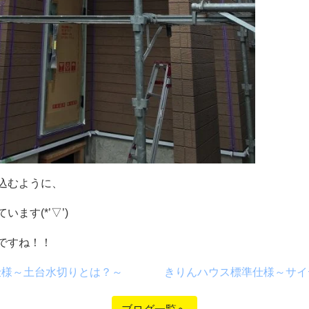
込むように、
ます(*’▽’)
ですね！！
仕様～土台水切りとは？～
きりんハウス標準仕様～サイ